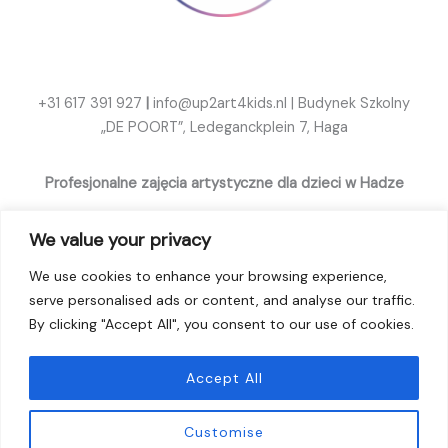
+31 617 391 927
|
info@up2art4kids.nl
|
Budynek Szkolny
„DE POORT”, Ledeganckplein 7, Haga
Profesjonalne zajęcia artystyczne dla dzieci w Hadze
We value your privacy
We use cookies to enhance your browsing experience,
Copyright © 2026 up2art4kids
serve personalised ads or content, and analyse our traffic.
Algemene Voorwaarden
By clicking "Accept All", you consent to our use of cookies.
& Privacybeleid
Accept All
Customise
CHATY
HIDE